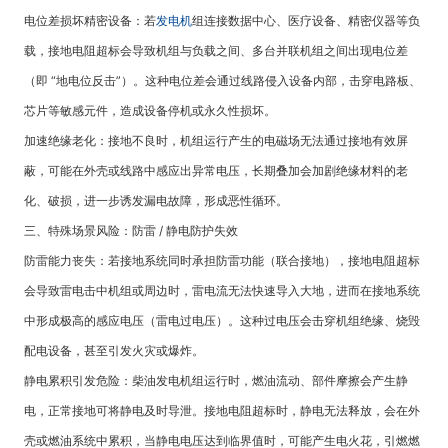
电位差损坏精密设备：若
发电机
组连接数据中心、医疗设备、精密仪器等负
载，接地电阻超标会导致机组与负载之间、多台并联机组之间出现电位差
（即 “地电位反击”）。这种电位差会通过线路侵入设备内部，击穿电路板、
芯片等敏感元件，造成设备停机或永久性损坏。
加速绝缘老化：接地不良时，机组运行产生的电磁场无法通过接地有效屏
蔽，可能在外壳或线路中感应出异常电压，长期叠加会加剧绝缘材料的老
化、破损，进一步诱发漏电故障，形成恶性循环。
三、特殊场景风险：防雷 / 静电防护失效
防雷能力丧失：若接地系统同时承担防雷功能（联合接地），接地电阻超标
会导致雷电击中机组或周边时，雷电流无法快速导入大地，进而在接地系统
中形成极高的感应电压（雷电过电压）。这种过电压会击穿机组绝缘、烧毁
配电设备，甚至引发火灾或爆炸。
静电累积引发危险：柴油发电机组运行时，燃油流动、部件摩擦会产生静
电，正常接地可将静电及时导泄。接地电阻超标时，静电无法释放，会在外
壳或燃油系统中累积，当静电电压达到临界值时，可能产生电火花，引燃燃