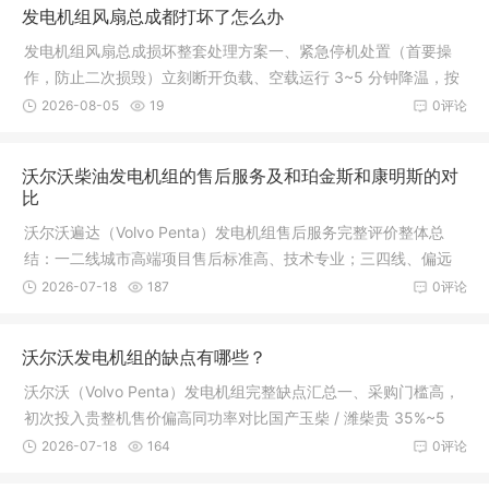
发电机组风扇总成都打坏了怎么办
发电机组风扇总成损坏整套处理方案一、紧急停机处置（首要操
作，防止二次损毁）立刻断开负载、空载运行 3~5 分钟降温，按
下紧急停机键停机，切断电瓶总电源，杜绝带病运转。损坏风扇
2026-08-05
19
0评论
断裂后极易击穿水箱散热器、打碎
沃尔沃柴油发电机组的售后服务及和珀金斯和康明斯的对
比
沃尔沃遍达（Volvo Penta）发电机组售后服务完整评价整体总
结：一二线城市高端项目售后标准高、技术专业；三四线、偏远
工地短板明显，配件贵、维修门槛高，适合有预算、固定运维团
2026-07-18
187
0评论
队的医院 / 数据中心 / 商业地产，
沃尔沃发电机组的缺点有哪些？
沃尔沃（Volvo Penta）发电机组完整缺点汇总一、采购门槛高，
初次投入贵整机售价偏高同功率对比国产玉柴 / 潍柴贵 35%~5
0%；对比珀金斯、康明斯合资机型贵 15%~25%，前期一次性投
2026-07-18
164
0评论
入压力大，预算有限工地、小型备用项