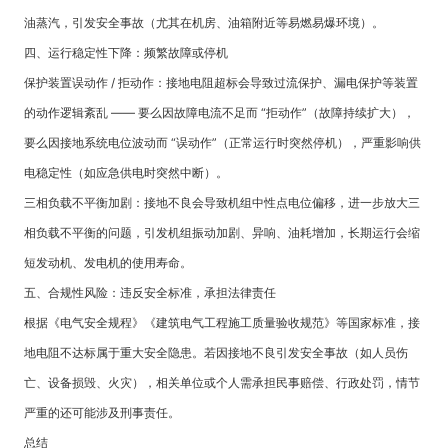
油蒸汽，引发安全事故（尤其在机房、油箱附近等易燃易爆环境）。
四、运行稳定性下降：频繁故障或停机
保护装置误动作 / 拒动作：接地电阻超标会导致过流保护、漏电保护等装置
的动作逻辑紊乱 —— 要么因故障电流不足而 “拒动作”（故障持续扩大），
要么因接地系统电位波动而 “误动作”（正常运行时突然停机），严重影响供
电稳定性（如应急供电时突然中断）。
三相负载不平衡加剧：接地不良会导致机组中性点电位偏移，进一步放大三
相负载不平衡的问题，引发机组振动加剧、异响、油耗增加，长期运行会缩
短发动机、发电机的使用寿命。
五、合规性风险：违反安全标准，承担法律责任
根据《电气安全规程》《建筑电气工程施工质量验收规范》等国家标准，接
地电阻不达标属于重大安全隐患。若因接地不良引发安全事故（如人员伤
亡、设备损毁、火灾），相关单位或个人需承担民事赔偿、行政处罚，情节
严重的还可能涉及刑事责任。
总结