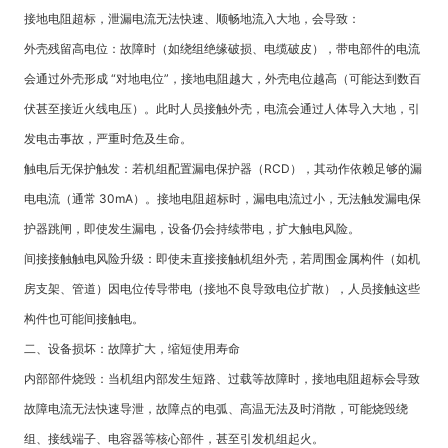
接地电阻超标，泄漏电流无法快速、顺畅地流入大地，会导致：
外壳残留高电位：故障时（如绕组绝缘破损、电缆破皮），带电部件的电流
会通过外壳形成 “对地电位”，接地电阻越大，外壳电位越高（可能达到数百
伏甚至接近火线电压）。此时人员接触外壳，电流会通过人体导入大地，引
发电击事故，严重时危及生命。
触电后无保护触发：若机组配置漏电保护器（RCD），其动作依赖足够的漏
电电流（通常 30mA）。接地电阻超标时，漏电电流过小，无法触发漏电保
护器跳闸，即使发生漏电，设备仍会持续带电，扩大触电风险。
间接接触触电风险升级：即使未直接接触机组外壳，若周围金属构件（如机
房支架、管道）因电位传导带电（接地不良导致电位扩散），人员接触这些
构件也可能间接触电。
二、设备损坏：故障扩大，缩短使用寿命
内部部件烧毁：当机组内部发生短路、过载等故障时，接地电阻超标会导致
故障电流无法快速导泄，故障点的电弧、高温无法及时消散，可能烧毁绕
组、接线端子、电容器等核心部件，甚至引发机组起火。