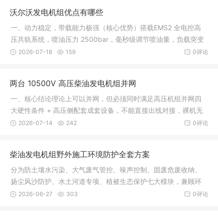
沃尔沃发电机组优点有哪些
一、动力稳定，带载能力极强（核心优势）搭载EMS2 全电控高
压共轨系统，喷油压力 2500bar，毫秒级调节喷油量，负载突变
响应极快。低惯量增压器，突加负载恢复快，瞬态电压、频率波
2026-07-18
159
0评论
动小，电压波动率≤0.5%，适合医院
两台 10500V 高压柴油发电机组并网
一、核心结论理论上可以并网，但必须同时满足高压机组并网四
大硬性条件 + 高压侧配套成套设备，不能直接出线对接，裸机无
法直接并联。10.5kV（10500V）属于中高压发电机组，并网要
2026-07-14
242
0评论
求远比 400V 低压机组严苛。二、并
柴油发电机组野外施工环境防护全套方案
分为防土壤水污染、大气废气管控、噪声控制、固废危废收纳、
扬尘风沙防护、水土河道专项、植被生态保护七大模块，兼顾环
保检查合规与现场实操。一、防渗防漏，杜绝油污污染土壤、地
2026-06-27
303
0评论
下水（核心重点）野外泥土、河滩、