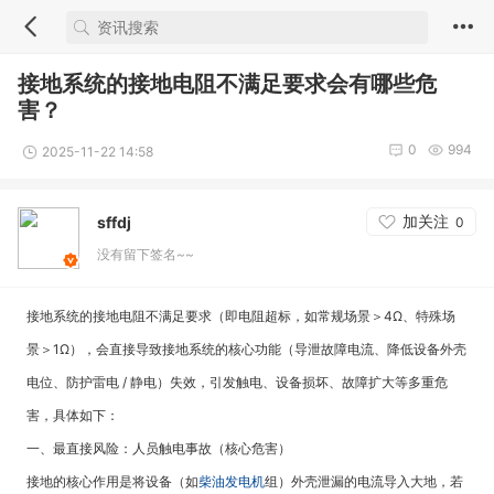
接地系统的接地电阻不满足要求会有哪些危
害？
0
994
2025-11-22 14:58
加关注
sffdj
0
没有留下签名~~
接地系统的接地电阻不满足要求（即电阻超标，如常规场景＞4Ω、特殊场
景＞1Ω），会直接导致接地系统的核心功能（导泄故障电流、降低设备外壳
电位、防护雷电 / 静电）失效，引发触电、设备损坏、故障扩大等多重危
害，具体如下：
一、最直接风险：人员触电事故（核心危害）
接地的核心作用是将设备（如
柴油发电机
组）外壳泄漏的电流导入大地，若