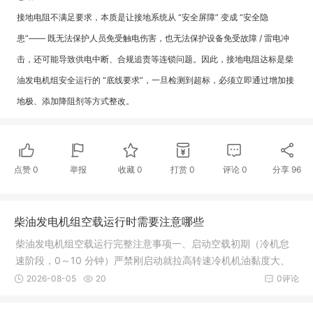
接地电阻不满足要求，本质是让接地系统从 “安全屏障” 变成 “安全隐
患”—— 既无法保护人员免受触电伤害，也无法保护设备免受故障 / 雷电冲
击，还可能导致供电中断、合规追责等连锁问题。因此，接地电阻达标是柴
油发电机组安全运行的 “底线要求”，一旦检测到超标，必须立即通过增加接
地极、添加降阻剂等方式整改。
点赞
0
举报
收藏
0
打赏
0
评论
0
分享
96
‌柴油发电机组空载运行时需要注意哪些
柴油发电机组空载运行完整注意事项一、启动空载初期（冷机怠
速阶段，0～10 分钟）严禁刚启动就拉高转速冷机机油黏度大、
各摩擦副润滑未建立，直接猛踩油门提速，易造成曲轴、轴瓦、
2026-08-05
20
0评论
活塞磨损加剧。新机 / 大修机组尤