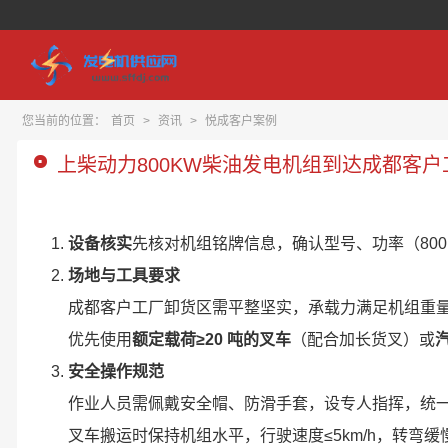
您当前的位置：
首页
>
资讯
>
悦成客户案例
上柴动力800KW柴油发电机组到达成都客
设备核实
先核对机组铭牌信息，确认型号、功率（80
场地与工具要求
成都客户工厂卸货区需平整坚实，承载力满足机组重量（上柴 
优先使用
额定载荷≥20 吨的叉车
（配合加长货叉）或
安全操作规范
作业人员需佩戴安全帽、防滑手套，设专人指挥，统一手
叉车搬运时保持机组水平，行驶速度≤5km/h，转