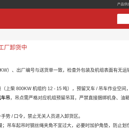
产品供
户工厂卸货中
0KW）、出厂编号与送货单一致，检查外包装及机组表面有无运
800KW 机组约 12 - 15 吨），预留叉车 / 吊车作业空
汽车吊
，吊点需严格对应机组预留吊耳，严禁直接捆绑机身、油
势 / 口令，禁止无关人员进入卸货区。
弯缓慢；吊车起吊时钢丝绳夹角不宜过大，必要时加护角垫，防止划