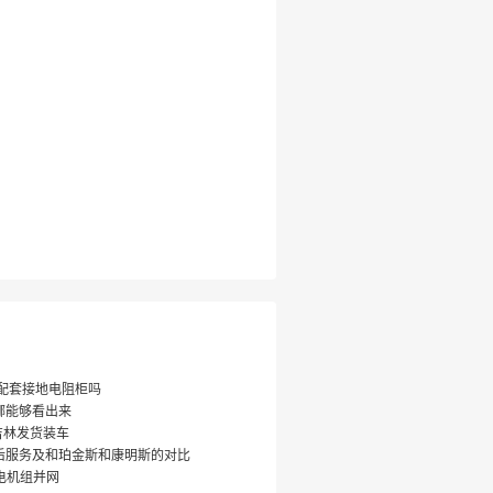
要配套接地电阻柜吗
哪能够看出来
机吉林发货装车
后服务及和珀金斯和康明斯的对比
发电机组并网