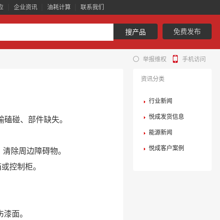
应
企业资讯
油耗计算
联系我们
免费发布
搜产品
举报维权
手机访问
资讯分类
行业新闻
悦成发货信息
输磕碰、部件缺失。
能源新闻
悦成客户案例
间，清除周边障碍物。
箱或控制柜。
伤漆面。