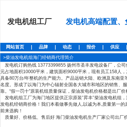
发电机组工厂
发电机高端配置、
网站首页
|
品牌
|
动态
|
报价
|
供应
>柴油发电机组海门经销商代理简介
发电机订购热线 13773399855 扬州市圣丰发电设备厂，公
元占地面积10000平米，建筑面积9000平米，现有员工158
具备80万台/年整机的生产能力。产品远销大陆、欧洲及东南
名度。形成了以海门为中心辐射全国各大城市和地区的销售、服
靠。“假一罚十”原装机组质量保证，柴油发电机价格都是出厂价格销售。
发电机组工厂为海门地区提供正宗原装"昇丰"柴油发电机组，
发电机经销商价格！我们本着做事先做人,以诚为本,质量第一的
前来选购！
质量好、价格低、售后好 海门柴油发电机生产厂家公司出厂