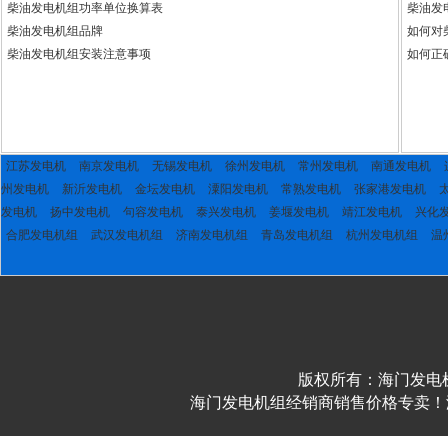
柴油发电机组功率单位换算表
柴油发
柴油发电机组品牌
如何对
柴油发电机组安装注意事项
如何正
江苏发电机
南京发电机
无锡发电机
徐州发电机
常州发电机
南通发电机
州发电机
新沂发电机
金坛发电机
潥阳发电机
常熟发电机
张家港发电机
发电机
扬中发电机
句容发电机
泰兴发电机
姜堰发电机
靖江发电机
兴化
合肥发电机组
武汉发电机组
济南发电机组
青岛发电机组
杭州发电机组
温
版权所有：海门发电
海门发电机组经销商销售价格专卖！海门