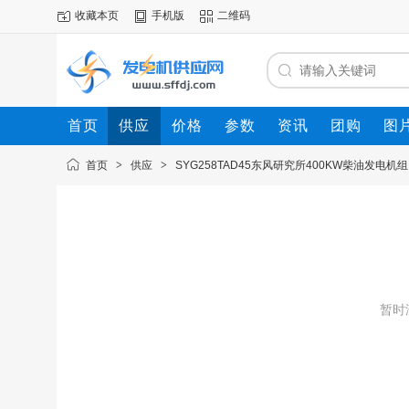
收藏本页
手机版
二维码
首页
供应
价格
参数
资讯
团购
图
首页
>
供应
>
SYG258TAD45东风研究所400KW柴油发电机组
暂时