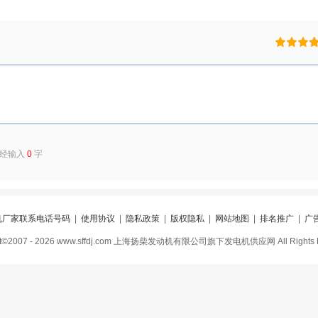
已经输入
0
字
机厂家联系电话号码
|
使用协议
|
隐私政策
|
版权隐私
|
网站地图
|
排名推广
|
广
ght©2007 - 2026 www.sffdj.com 上海扬柴发动机有限公司旗下发电机供应网 All Rights R
7981号