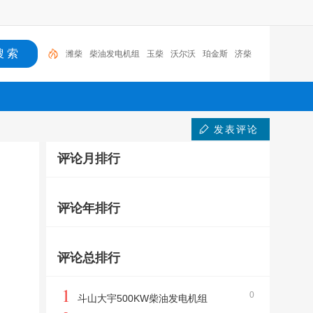
潍柴
柴油发电机组
玉柴
沃尔沃
珀金斯
济柴
科克
潍柴道依茨
电机
发电机
发表评论
评论月排行
评论年排行
评论总排行
1
0
斗山大宇500KW柴油发电机组