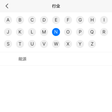
行业
A
B
C
D
E
F
G
H
I
J
K
L
M
N
O
P
Q
R
S
T
U
V
W
X
Y
Z
能源