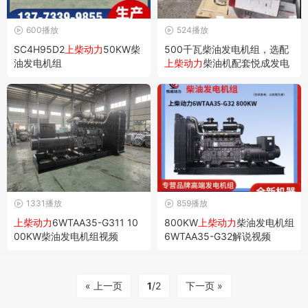
600播放
524播放
SC4H95D2
上柴动力
50KW柴
500千瓦柴油发电机组，选配
油发电机组
上柴动力
柴油机配套悦成发电
机
1331播放
859播放
上柴动力
6WTAA35-G311 10
800KW
上柴动力
柴油发电机组
00KW柴油发电机组视频
6WTAA35-G32解说视频
« 上一页
1
/2
下一页 »