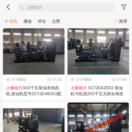
综合
播放
评论
点赞
推荐
3118播放
01:06
3104播放
01:06
上柴动力
300千瓦柴油发电机
上柴动力
SC12E420D2 柴油
组,柴油机型号SC12E480D2配
机与悦成250千瓦无刷全铜发
套悦成发电机
电机组