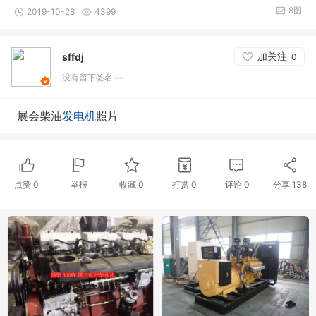
8图
2019-10-28
4399
加关注
sffdj
0
没有留下签名~~
展会柴油
发电机
照片
点赞
0
举报
收藏
0
打赏
0
评论
0
分享
138