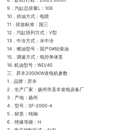
8．缸径/行程：200/210mm
9．汽缸总排量L：106
10．供油方式：电喷
11．排放标准：国三
12．汽缸排列方式：V型
13．中冷方式：水中冷
14．燃油型号：国产0#轻柴油
15．调速方式：电控单体泵
16. 机油型号：WD/40
三、昇丰2000KW发电机参数
1．品牌：昇丰
2．生产厂家：扬州市圣丰发电设备厂
3．产地：扬州
4．型号：SF-2000-4
5．材质：纯铜
6．绝缘等级：H