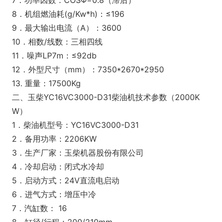
7．功率因数：COSΦ=0.8（滞后）
8．机组燃油耗(g/Kw*h)：≤196
9．最大输出电流（A）：3600
10．相数/线数：三相四线
11．噪声LP7m：≤92db
12．外型尺寸（mm）：7350*2670*2950
13. 重量：17500Kg
二、玉柴YC16VC3000-D31柴油机技术参数（2000K
W）
1．柴油机型号：YC16VC3000-D31
2．备用功率：2206KW
3．生产厂家：玉柴机器股份有限公司
4．冷却启动：闭式水冷却
5．启动方式：24V直流电启动
6．进气方式：增压中冷
7．汽缸数： 16