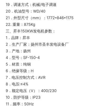
19．调速方式：机械/电子调速
20．机油型号：WD/40
21．外型尺寸（mm）：1772*846*1175
22. 重量：875Kg
三、昇丰150KW发电机参数：
1．品牌：昇丰
2．生产厂家：扬州市圣丰发电设备厂
3．产地：扬州
4．型号：SF-150-4
5．材质：纯铜
6．绝缘等级：H
7．电压控制方式：AVR
8．电压:≤4%
9．额定电压（V）：400/230
10．防护等级：IP23
11．频率：50Hz