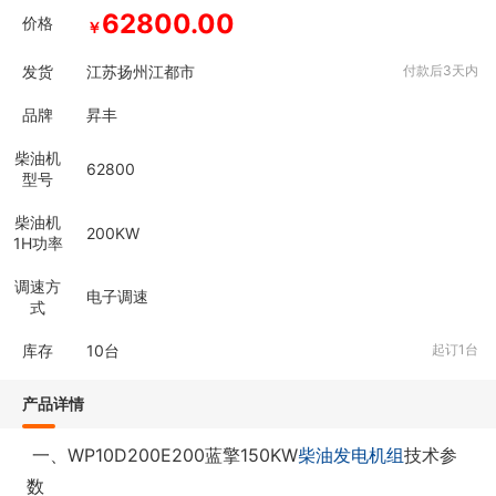
62800.00
价格
￥
发货
江苏扬州江都市
付款后3天内
品牌
昇丰
柴油机
62800
型号
柴油机
200KW
1H功率
调速方
电子调速
式
库存
10
台
起订1台
产品详情
一、WP10D200E200蓝擎150KW
柴油发电机组
技术参
数