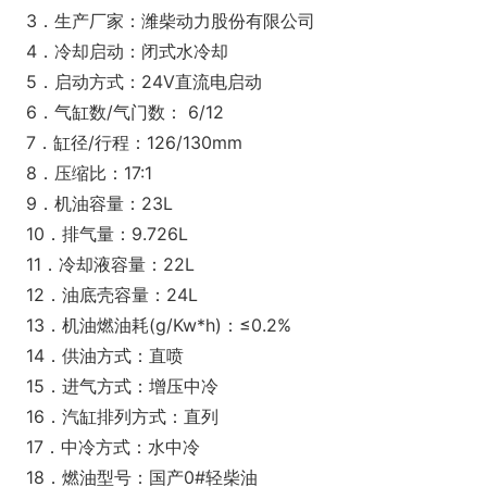
3．生产厂家：潍柴动力股份有限公司
4．冷却启动：闭式水冷却
5．启动方式：24V直流电启动
6．气缸数/气门数： 6/12
7．缸径/行程：126/130mm
8．压缩比：17:1
9．机油容量：23L
10．排气量：9.726L
11．冷却液容量：22L
12．油底壳容量：24L
13．机油燃油耗(g/Kw*h)：≤0.2%
14．供油方式：直喷
15．进气方式：增压中冷
16．汽缸排列方式：直列
17．中冷方式：水中冷
18．燃油型号：国产0#轻柴油