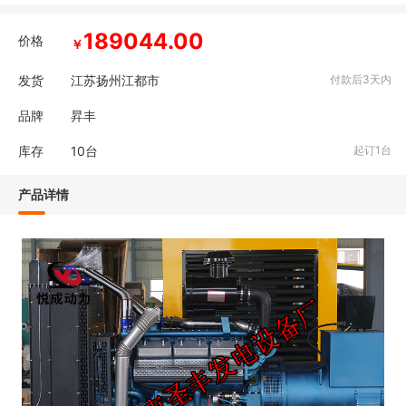
189044.00
价格
￥
发货
江苏扬州江都市
付款后3天内
品牌
昇丰
库存
10
台
起订1台
产品详情