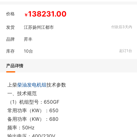
138231.00
价格
￥
发货
江苏扬州江都市
付款后3天内
品牌
昇丰
库存
10
台
起订1台
产品详情
上柴
柴油发电机组
技术参数
一、技术规范
（1）机组型号：650GF
常用功率（KW）：650
备用功率（KW）：680
频率：50Hz
输出电压：400/230V