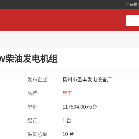
产品供
0KW柴油发电机组
发布企业
扬州市圣丰发电设备厂
品牌
昇丰
单价
117594.00元/台
起订
1 台
供货总量
10 台