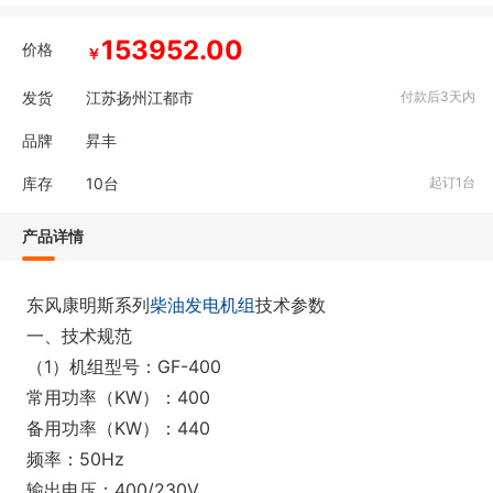
153952.00
价格
￥
发货
江苏扬州江都市
付款后3天内
品牌
昇丰
库存
10
台
起订1台
产品详情
东风康明斯系列
柴油发电机组
技术参数
一、技术规范
（1）机组型号：GF-400
常用功率（KW）：400
备用功率（KW）：440
频率：50Hz
输出电压：400/230V