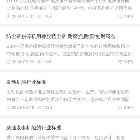
DYTP小型程电液推杆 电液推杆整体电液推杆平行式电液推杆向
上金品推杆 你用的安心 我们更放心电动、电液系列推杆适用于往
复推、
2024-05-31
1089
0评论
防尘帘粉碎机用橡胶挡尘帘 耐磨损,耐腐蚀,耐高温
200*4环保绝缘耐高温导料槽挡煤帘子防尘帘粉碎机用橡胶挡尘
帘耐磨损,耐腐蚀,耐高温一、挡尘帘的原理及作用挡尘帘的降尘原
理： 挡
2024-05-22
1145
0评论
发动机的行业标准
发动机的制造标准是确保发动机在设计、生产、测试和使用过程
中符合一定质量和性能要求的指导性文件。这些标准通常由国际
组织、行
2024-04-19
1333
0评论
柴油发电机组的行业标准
柴油发电机的行业标准通常涵盖了各种方面，包括设计、制造、