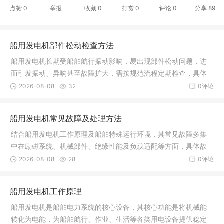
点赞
0
举报
收藏
0
打赏
0
评论
0
分享
89
船用发电机部件松动检查方法
船用发电机长期受船舶航行振动影响，易出现部件松动问题，进
而引发振动、异响甚至故障扩大，需按规范流程定期检查，具体
检查方法及重点如下：（一）检查前准备- 确保发电机处于停机状
2026-08-08
32
0评论
态，切断电源并挂好警示标识，避
船用发电机常见故障及处理方法
结合船用发电机工作原理及船舶特殊运行环境，其常见故障多集
中在励磁系统、机械部件、绝缘性能及负载适配等方面，具体故
障现象、原因及处理方法如下：- 故障一：无法启动或启动失败故
2026-08-08
28
0评论
障现象：启动机运转但发电机不启
船用发电机工作原理
船用发电机是船舶电力系统的核心设备，其核心功能是将机械能
转化为电能，为船舶航行、作业、生活等各类用电设备提供稳定