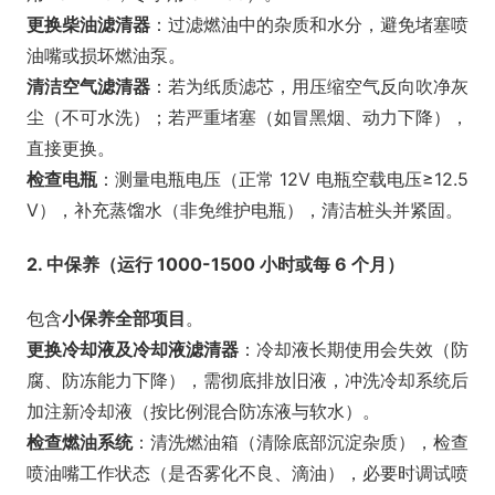
更换柴油滤清器
：过滤燃油中的杂质和水分，避免堵塞喷
油嘴或损坏燃油泵。
清洁空气滤清器
：若为纸质滤芯，用压缩空气反向吹净灰
尘（不可水洗）；若严重堵塞（如冒黑烟、动力下降），
直接更换。
检查电瓶
：测量电瓶电压（正常 12V 电瓶空载电压≥12.5
V），补充蒸馏水（非免维护电瓶），清洁桩头并紧固。
2. 中保养（运行 1000-1500 小时或每 6 个月）
包含
小保养全部项目
。
更换冷却液及冷却液滤清器
：冷却液长期使用会失效（防
腐、防冻能力下降），需彻底排放旧液，冲洗冷却系统后
加注新冷却液（按比例混合防冻液与软水）。
检查燃油系统
：清洗燃油箱（清除底部沉淀杂质），检查
喷油嘴工作状态（是否雾化不良、滴油），必要时调试喷