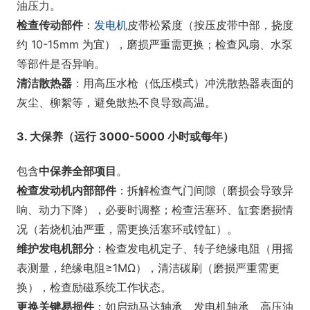
油压力。
检查传动部件
：
发电机
皮带松紧度（按压皮带中部，挠度
约 10-15mm 为宜），磨损严重需更换；检查风扇、水泵
等部件是否异响。
清洁散热器
：用高压水枪（低压模式）冲洗散热器表面的
灰尘、柳絮等，避免散热不良导致高温。
3. 大保养（运行 3000-5000 小时或每年）
包含
中保养全部项目
。
检查发动机内部部件
：拆解检查气门间隙（磨损会导致异
响、动力下降），必要时调整；检查活塞环、缸套磨损情
况（若烧机油严重，需更换活塞环或镗缸）。
维护发电机部分
：检查发电机定子、转子绝缘电阻（用摇
表测量，绝缘电阻≥1MΩ），清洁碳刷（磨损严重需更
换），检查励磁系统工作状态。
更换关键易损件
：如启动马达轴承、发电机轴承、高压油