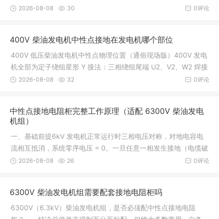
电源。目前船舶主流采用的是同步发电机，通常由柴油机（或汽
2026-08-08
30
0评论
轮机）驱动，整体工作原理基于电磁
400V 柴油发电机中性点接地在发电机哪个部位
400V 低压柴油发电机中性点物理位置（通俗现场版）400V 发电
机全部为定子绕组星形 Y 接法：三相绕组尾端 U2、V2、W2 焊接
短接在一起，汇集的公共节点就是中性点 N，分两处可以找到：
2026-08-08
32
0评论
一、发电机机身外侧：接线盒（最
中性点接地电阻柜完整工作原理（适配 6300V 柴油发电
机组）
一、基础前提6kV 发电机正常运行时三相电压对称，对地电容电
流相互抵消，系统零序电压 = 0。一旦任意一相发生接地（电缆破
皮、绝缘击穿、设备碰壳），三相平衡被打破，系统产生零序电
2026-08-08
26
0评论
压、零序电流。接地电阻柜串联在
6300V 柴油发电机组需要配套接地电阻柜吗
6300V（6.3kV）柴油发电机组，是否必须配中性点接地电阻