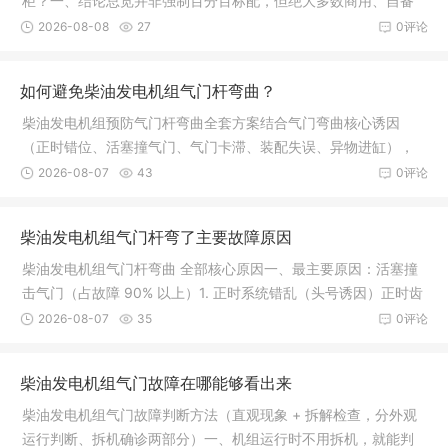
柜？一、结论总览并非强制百分百标配，但绝大多数商用、自备
电站、带电缆出线、需连续供电的 6.3kV 柴油高压机组，建议 /
2026-08-08
27
0评论
规范要求配置中性点接地电阻柜（高阻
如何避免柴油发电机组气门杆弯曲？
柴油发电机组预防气门杆弯曲全套方案结合气门弯曲核心诱因
（正时错位、活塞撞气门、气门卡滞、装配失误、异物进缸），
分为装配管控、日常运维、使用规范、故障前置防护四大板块，
2026-08-07
43
0评论
可直接做成机组维保制度。一、维修拆
柴油发电机组气门杆弯了主要故障原因
柴油发电机组气门杆弯曲 全部核心原因一、最主要原因：活塞撞
击气门（占故障 90% 以上）1. 正时系统错乱（头号诱因）正时齿
轮、正时链条 / 皮带磨损、跳齿、断齿，曲轴与凸轮轴相位错
2026-08-07
35
0评论
位，活塞上行上止点时，气门还处
柴油发电机组气门故障在哪能够看出来
柴油发电机组气门故障判断方法（直观现象 + 拆解检查，分外观
运行判断、拆机确诊两部分）一、机组运行时不用拆机，就能判