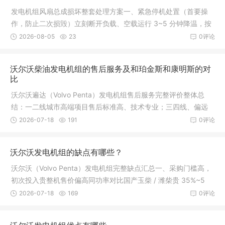
发电机组风扇总成损坏整套处理方案一、紧急停机处置（首要操
作，防止二次损毁）立刻断开负载、空载运行 3~5 分钟降温，按
下紧急停机键停机，切断电瓶总电源，杜绝带病运转。损坏风扇
2026-08-05
23
0评论
断裂后极易击穿水箱散热器、打碎
沃尔沃柴油发电机组的售后服务及和珀金斯和康明斯的对
比
沃尔沃遍达（Volvo Penta）发电机组售后服务完整评价整体总
结：一二线城市高端项目售后标准高、技术专业；三四线、偏远
工地短板明显，配件贵、维修门槛高，适合有预算、固定运维团
2026-07-18
191
0评论
队的医院 / 数据中心 / 商业地产，
沃尔沃发电机组的缺点有哪些？
沃尔沃（Volvo Penta）发电机组完整缺点汇总一、采购门槛高，
初次投入贵整机售价偏高同功率对比国产玉柴 / 潍柴贵 35%~5
0%；对比珀金斯、康明斯合资机型贵 15%~25%，前期一次性投
2026-07-18
169
0评论
入压力大，预算有限工地、小型备用项