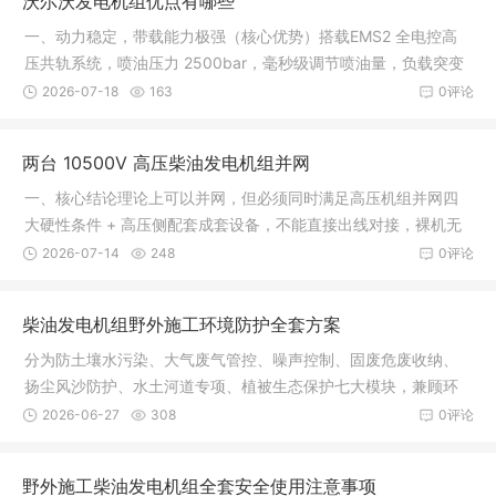
沃尔沃发电机组优点有哪些
一、动力稳定，带载能力极强（核心优势）搭载EMS2 全电控高
压共轨系统，喷油压力 2500bar，毫秒级调节喷油量，负载突变
响应极快。低惯量增压器，突加负载恢复快，瞬态电压、频率波
2026-07-18
163
0评论
动小，电压波动率≤0.5%，适合医院
两台 10500V 高压柴油发电机组并网
一、核心结论理论上可以并网，但必须同时满足高压机组并网四
大硬性条件 + 高压侧配套成套设备，不能直接出线对接，裸机无
法直接并联。10.5kV（10500V）属于中高压发电机组，并网要
2026-07-14
248
0评论
求远比 400V 低压机组严苛。二、并
柴油发电机组野外施工环境防护全套方案
分为防土壤水污染、大气废气管控、噪声控制、固废危废收纳、
扬尘风沙防护、水土河道专项、植被生态保护七大模块，兼顾环
保检查合规与现场实操。一、防渗防漏，杜绝油污污染土壤、地
2026-06-27
308
0评论
下水（核心重点）野外泥土、河滩、
野外施工柴油发电机组全套安全使用注意事项