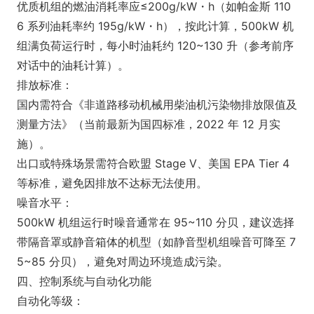
优质机组的燃油消耗率应≤200g/kW・h（如帕金斯 110
6 系列油耗率约 195g/kW・h），按此计算，500kW 机
组满负荷运行时，每小时油耗约 120~130 升（参考前序
对话中的油耗计算）。
排放标准：
国内需符合《非道路移动机械用柴油机污染物排放限值及
测量方法》（当前最新为国四标准，2022 年 12 月实
施）。
出口或特殊场景需符合欧盟 Stage V、美国 EPA Tier 4
等标准，避免因排放不达标无法使用。
噪音水平：
500kW 机组运行时噪音通常在 95~110 分贝，建议选择
带隔音罩或静音箱体的机型（如静音型机组噪音可降至 7
5~85 分贝），避免对周边环境造成污染。
四、控制系统与自动化功能
自动化等级：