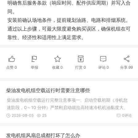
明确售后服务条款（响应时间、配件供应周期）并写入合
同。
安装前确认场地条件，提前规划油路、电路和排烟系统。
通过以上步骤，可最大限度避免购买误区，确保机组在可
靠性、经济性和适用性上满足需求。
点赞
0
举报
收藏
0
打赏
0
评论
0
分享
99
‌柴油发电机组空载运行时需要注意哪些
柴油发电机组空载运行完整注意事项一、启动空载初期（冷机怠
速阶段，0～10 分钟）严禁刚启动就拉高转速冷机机油黏度大、
各摩擦副润滑未建立，直接猛踩油门提速，易造成曲轴、轴瓦、
2026-08-05
25
0评论
活塞磨损加剧。新机 / 大修机组尤
发电机组风扇总成都打坏了怎么办