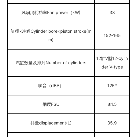
风扇消耗功率
Fan power（
kW)
38
缸径×
冲程
Cylinder bore
×piston stroke(m
152*165
m)
12缸V型12-cylin
汽缸数量及排列
Number of cylinders
der V-type
噪音（
d
BA）
125*
烟度
FSU
≦1.5
排量displacement(L)
35.9