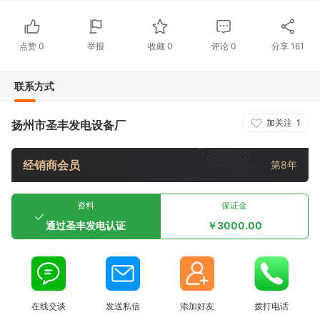
点赞
0
举报
收藏
0
评论
0
分享
161
联系方式
加关注
1
扬州市圣丰发电设备厂
经销商会员
第8年
资料
保证金
通过圣丰发电认证
￥3000.00
在线交谈
发送私信
添加好友
拨打电话