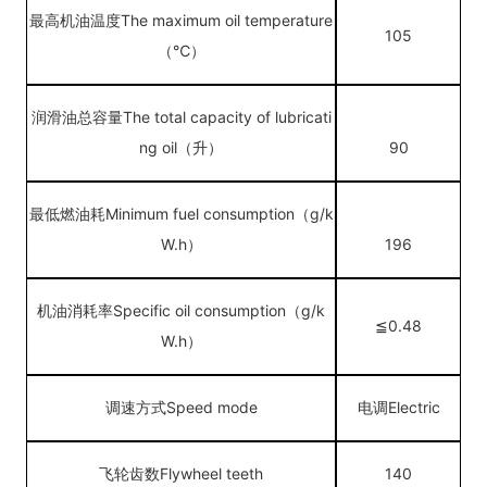
最高机油温度
The maximum oil temperature
105
（℃）
润滑油总容量
The total capacity of lubricati
ng oil（升）
90
最低燃油耗
Minimum fuel consumption（g/k
W.h）
196
机油消耗率
Specific oil consumption（g/k
≦0.48
W.h）
调速方式
Speed mode
电调
Electric
飞轮齿数
Flywheel teeth
140