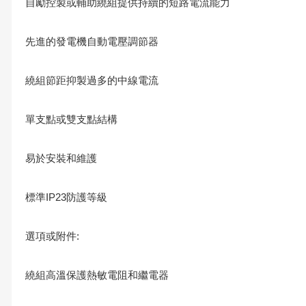
自勵控製或輔助繞組提供持續的短路電流能力
先進的發電機自動電壓調節器
繞組節距抑製過多的中線電流
單支點或雙支點結構
易於安裝和維護
標準IP23防護等級
選項或附件:
繞組高溫保護熱敏電阻和繼電器