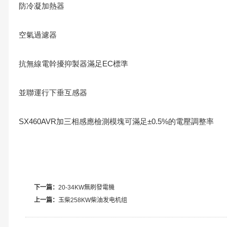
防冷凝加熱器
空氣過濾器
抗無線電幹擾抑製器滿足EC標準
並聯運行下垂互感器
SX460AVR加三相感應檢測模塊可滿足±0.5%的電壓調整率
下一篇：
20-34KW無刷發電機
上一篇：
玉柴258KW柴油发电机组