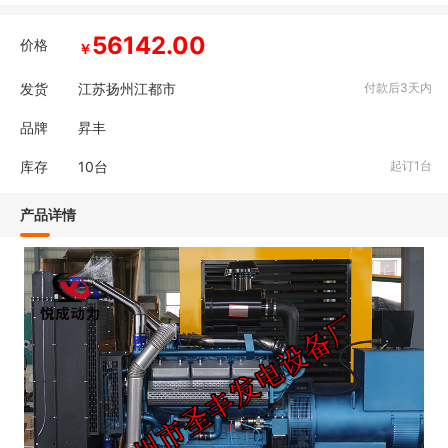
56142.00
价格
￥
发货
江苏扬州江都市
付款后3天内
品牌
昇丰
库存
10
台
起订1台
产品详情